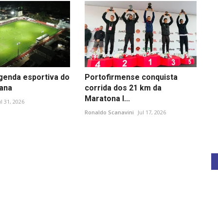
agenda esportiva do
Portofirmense conquista
ana
corrida dos 21 km da
Maratona I...
ul 31, 2026
Ronaldo Scanavini
Jul 17, 2026