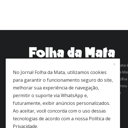
Com mais de 60 anos de história, o jornal Folha da Mata 
No Jornal Folha da Mata, utilizamos cookies
uma referência em informação na região da Zona da Ma
Mineira. Fundado em 1963 como Folha de Viçosa, o Folha
para garantir o funcionamento seguro do site,
da Mata conquistou a confiança dos leitores e se tornou
melhorar sua experiência de navegação,
um dos jornais mais antigos em circulação regular no
permitir o suporte via WhatsApp e,
interior de Minas Gerais.
futuramente, exibir anúncios personalizados.
Ao aceitar, você concorda com o uso dessas
tecnologias de acordo com a nossa Política de
Privacidade.