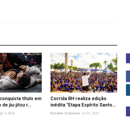
conquista título em
Corrida BH realiza edição
e jiu-jitsu r...
inédita "Etapa Espírito Santo...
go 5, 2026
Ronaldo Scanavini
Jul 31, 2026