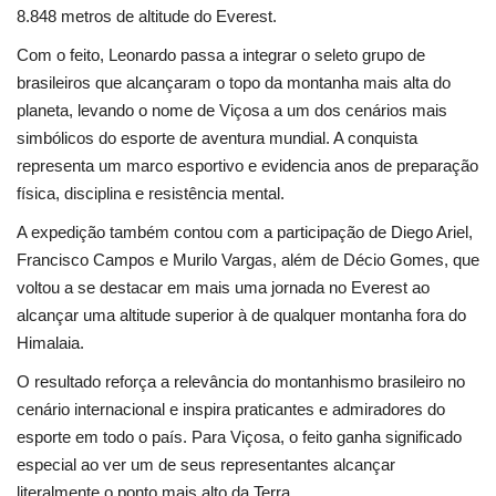
Segurança Pública
8.848 metros de altitude do Everest.
Com o feito, Leonardo passa a integrar o seleto grupo de
Economia
brasileiros que alcançaram o topo da montanha mais alta do
planeta, levando o nome de Viçosa a um dos cenários mais
Educação
simbólicos do esporte de aventura mundial. A conquista
representa um marco esportivo e evidencia anos de preparação
Esporte
física, disciplina e resistência mental.
Solidariedade
A expedição também contou com a participação de Diego Ariel,
Francisco Campos e Murilo Vargas, além de Décio Gomes, que
Meio Ambiente
voltou a se destacar em mais uma jornada no Everest ao
alcançar uma altitude superior à de qualquer montanha fora do
Justiça
Himalaia.
O resultado reforça a relevância do montanhismo brasileiro no
Obituário
cenário internacional e inspira praticantes e admiradores do
esporte em todo o país. Para Viçosa, o feito ganha significado
Brasil
especial ao ver um de seus representantes alcançar
literalmente o ponto mais alto da Terra.