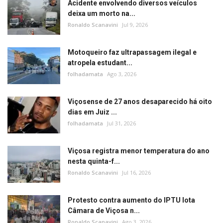
Acidente envolvendo diversos veículos
deixa um morto na...
Ronaldo Scanavini
Jul 9, 2026
Motoqueiro faz ultrapassagem ilegal e
atropela estudant...
folhadamata
Ago 3, 2026
Viçosense de 27 anos desaparecido há oito
dias em Juiz ...
folhadamata
Jul 31, 2026
Viçosa registra menor temperatura do ano
nesta quinta-f...
Ronaldo Scanavini
Jul 16, 2026
Protesto contra aumento do IPTU lota
Câmara de Viçosa n...
Ronaldo Scanavini
Ago 3, 2026