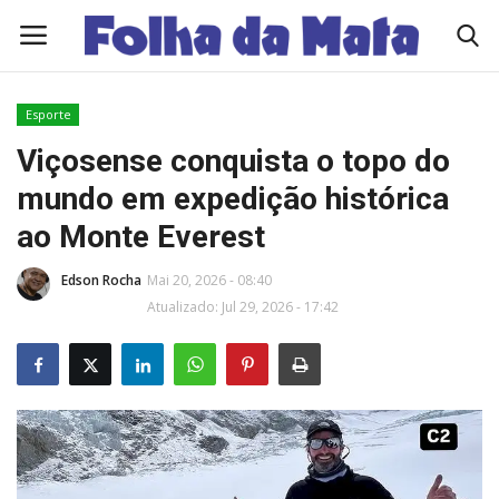
Esporte
Quem Somos
Viçosense conquista o topo do
mundo em expedição histórica
Como Anunciar
ao Monte Everest
Contato
Edson Rocha
Mai 20, 2026 - 08:40
Atualizado: Jul 29, 2026 - 17:42
Eleições 2026
Edições Diárias - NOTÍCIAS DO DIA
Polícia/Acidente
Viçosa