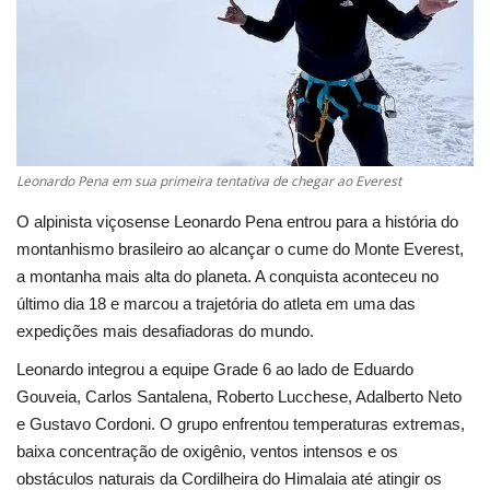
Cultura
UFV
Oportunidade
Leonardo Pena em sua primeira tentativa de chegar ao Everest
Sua Cidade
O alpinista viçosense Leonardo Pena entrou para a história do
montanhismo brasileiro ao alcançar o cume do Monte Everest,
Tempo
a montanha mais alta do planeta. A conquista aconteceu no
último dia 18 e marcou a trajetória do atleta em uma das
Saúde
expedições mais desafiadoras do mundo.
Leonardo integrou a equipe Grade 6 ao lado de Eduardo
Política
Gouveia, Carlos Santalena, Roberto Lucchese, Adalberto Neto
e Gustavo Cordoni. O grupo enfrentou temperaturas extremas,
Trânsito
baixa concentração de oxigênio, ventos intensos e os
obstáculos naturais da Cordilheira do Himalaia até atingir os