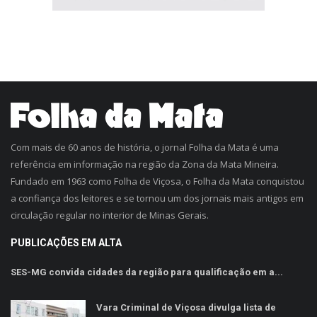
Com mais de 60 anos de história, o jornal Folha da Mata é uma
referência em informação na região da Zona da Mata Mineira.
Fundado em 1963 como Folha de Viçosa, o Folha da Mata conquistou
a confiança dos leitores e se tornou um dos jornais mais antigos em
circulação regular no interior de Minas Gerais.
PUBLICAÇÕES EM ALTA
SES-MG convida cidades da região para qualificação em a...
Vara Criminal de Viçosa divulga lista de