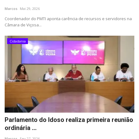
Marcos
Mai 29, 2026
Cultura
Coordenador do PMTI aponta carência de recursos e servidores na
Câmara de Viçosa...
UFV
Cidadania
Oportunidade
Sua Cidade
Tempo
Saúde
Política
Parlamento do Idoso realiza primeira reunião
Trânsito
ordinária ...
Marcos
Fev 27, 2026