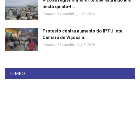
Viçosa registra menor temperatura do ano
nesta quinta-f...
Ronaldo Scanavini
Jul 16, 2026
Protesto contra aumento do IPTU lota
Câmara de Viçosa n...
Ronaldo Scanavini
Ago 3, 2026
TEMPO