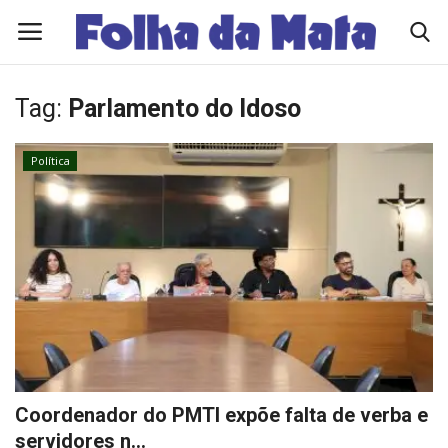
Tag:
Parlamento do Idoso
Quem Somos
Política
Como Anunciar
Contato
Eleições 2026
Edições Diárias - NOTÍCIAS DO DIA
Polícia/Acidente
Coordenador do PMTI expõe falta de verba e
servidores n...
Viçosa