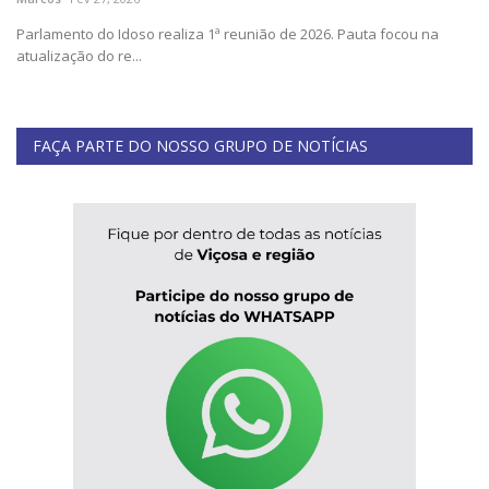
Segurança Pública
Parlamento do Idoso realiza 1ª reunião de 2026. Pauta focou na
atualização do re...
Economia
Educação
FAÇA PARTE DO NOSSO GRUPO DE NOTÍCIAS
Esporte
Solidariedade
Meio Ambiente
Justiça
Obituário
Brasil