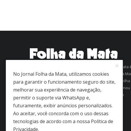
Com mais de 60 anos de história, o jornal Folha da Mata 
No Jornal Folha da Mata, utilizamos cookies
uma referência em informação na região da Zona da Ma
Mineira. Fundado em 1963 como Folha de Viçosa, o Folha
para garantir o funcionamento seguro do site,
da Mata conquistou a confiança dos leitores e se tornou
melhorar sua experiência de navegação,
um dos jornais mais antigos em circulação regular no
permitir o suporte via WhatsApp e,
interior de Minas Gerais.
futuramente, exibir anúncios personalizados.
Ao aceitar, você concorda com o uso dessas
tecnologias de acordo com a nossa Política de
Privacidade.