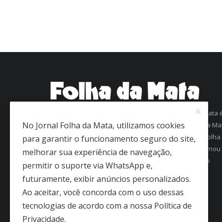
Com mais de 60 anos de história, o jornal Folha da Mata 
No Jornal Folha da Mata, utilizamos cookies
uma referência em informação na região da Zona da Ma
Mineira. Fundado em 1963 como Folha de Viçosa, o Folha
para garantir o funcionamento seguro do site,
da Mata conquistou a confiança dos leitores e se tornou
melhorar sua experiência de navegação,
um dos jornais mais antigos em circulação regular no
permitir o suporte via WhatsApp e,
interior de Minas Gerais.
futuramente, exibir anúncios personalizados.
Ao aceitar, você concorda com o uso dessas
tecnologias de acordo com a nossa Política de
Privacidade.