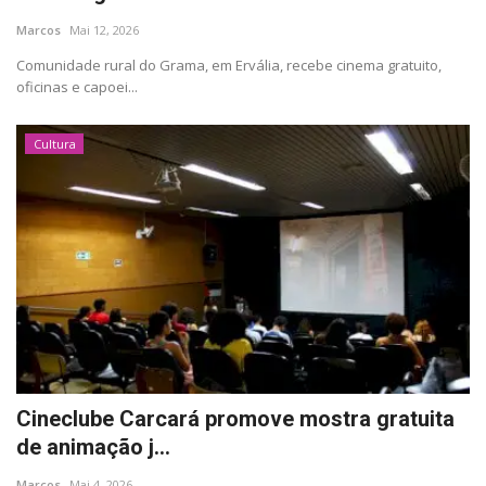
Marcos
Mai 12, 2026
Cultura
Comunidade rural do Grama, em Ervália, recebe cinema gratuito,
oficinas e capoei...
UFV
Cultura
Oportunidade
Sua Cidade
Tempo
Saúde
Política
Cineclube Carcará promove mostra gratuita
Trânsito
de animação j...
Marcos
Mai 4, 2026