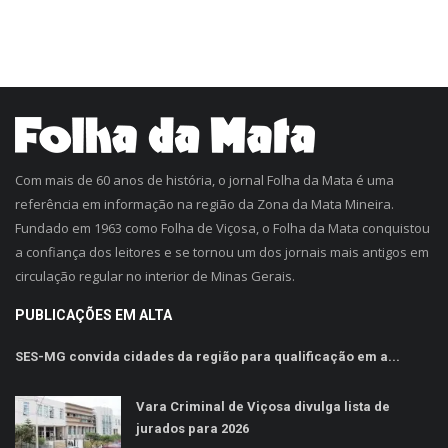
Com mais de 60 anos de história, o jornal Folha da Mata é uma
referência em informação na região da Zona da Mata Mineira.
Fundado em 1963 como Folha de Viçosa, o Folha da Mata conquistou
a confiança dos leitores e se tornou um dos jornais mais antigos em
circulação regular no interior de Minas Gerais.
PUBLICAÇÕES EM ALTA
SES-MG convida cidades da região para qualificação em a...
Vara Criminal de Viçosa divulga lista de
jurados para 2026