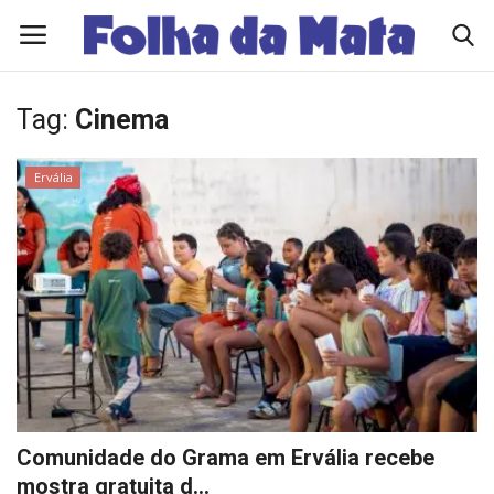
Tag:
Cinema
Quem Somos
Ervália
Como Anunciar
Contato
Eleições 2026
Edições Diárias - NOTÍCIAS DO DIA
Polícia/Acidente
Comunidade do Grama em Ervália recebe
mostra gratuita d...
Viçosa