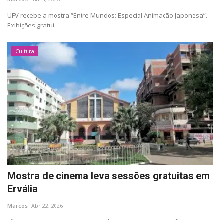
Segurança Pública
UFV recebe a mostra “Entre Mundos: Especial Animação Japonesa”.
Exibições gratui...
Economia
Educação
Cultura
Esporte
Solidariedade
Meio Ambiente
Justiça
Mostra de cinema leva sessões gratuitas em
Obituário
Ervália
Brasil
Marcos
Abr 22, 2026