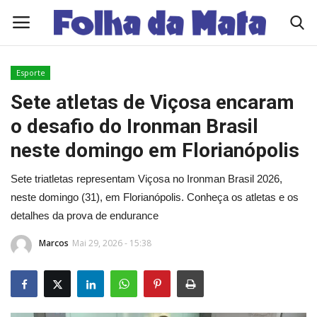
Esporte
Quem Somos
Sete atletas de Viçosa encaram
o desafio do Ironman Brasil
Como Anunciar
neste domingo em Florianópolis
Contato
Sete triatletas representam Viçosa no Ironman Brasil 2026,
neste domingo (31), em Florianópolis. Conheça os atletas e os
Eleições 2026
detalhes da prova de endurance
Edições Diárias - NOTÍCIAS DO DIA
Marcos
Mai 29, 2026 - 15:38
Polícia/Acidente
Viçosa