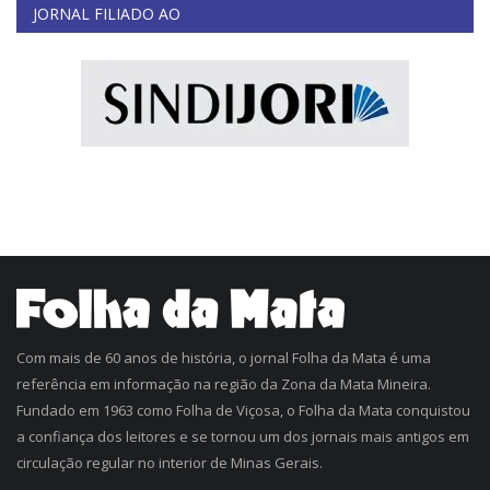
JORNAL FILIADO AO
Com mais de 60 anos de história, o jornal Folha da Mata é uma
referência em informação na região da Zona da Mata Mineira.
Fundado em 1963 como Folha de Viçosa, o Folha da Mata conquistou
a confiança dos leitores e se tornou um dos jornais mais antigos em
circulação regular no interior de Minas Gerais.