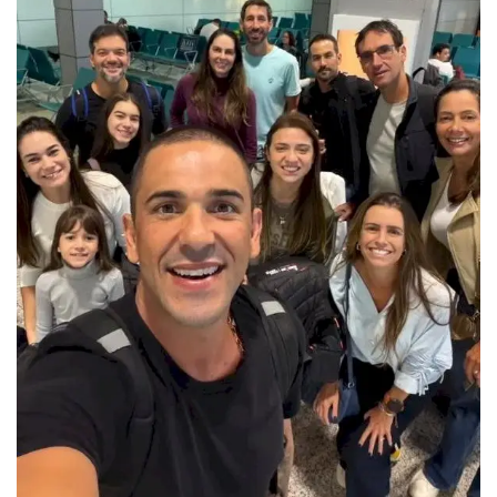
Cultura
UFV
Oportunidade
Sua Cidade
Tempo
Saúde
Política
Trânsito