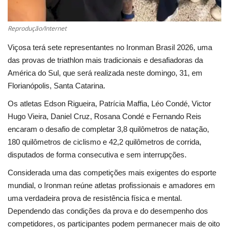
Segurança Pública
Economia
Reprodução/Internet
Viçosa terá sete representantes no Ironman Brasil 2026, uma
Educação
das provas de triathlon mais tradicionais e desafiadoras da
América do Sul, que será realizada neste domingo, 31, em
Esporte
Florianópolis, Santa Catarina.
Os atletas Edson Rigueira, Patrícia Maffia, Léo Condé, Victor
Solidariedade
Hugo Vieira, Daniel Cruz, Rosana Condé e Fernando Reis
encaram o desafio de completar 3,8 quilômetros de natação,
Meio Ambiente
180 quilômetros de ciclismo e 42,2 quilômetros de corrida,
disputados de forma consecutiva e sem interrupções.
Justiça
Considerada uma das competições mais exigentes do esporte
Obituário
mundial, o Ironman reúne atletas profissionais e amadores em
uma verdadeira prova de resistência física e mental.
Brasil
Dependendo das condições da prova e do desempenho dos
competidores, os participantes podem permanecer mais de oito