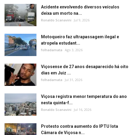
Acidente envolvendo diversos veículos
deixa um morto na...
Ronaldo Scanavini
Jul 9, 2026
Motoqueiro faz ultrapassagem ilegal e
atropela estudant...
folhadamata
Ago 3, 2026
Viçosense de 27 anos desaparecido há oito
dias em Juiz ...
folhadamata
Jul 31, 2026
Viçosa registra menor temperatura do ano
nesta quinta-f...
Ronaldo Scanavini
Jul 16, 2026
Protesto contra aumento do IPTU lota
Câmara de Viçosa n...