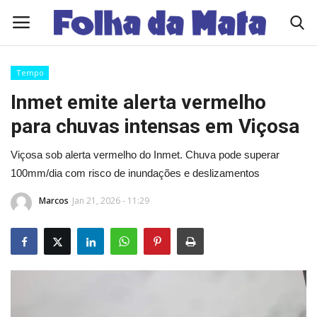
Tempo
Quem Somos
Inmet emite alerta vermelho
para chuvas intensas em Viçosa
Como Anunciar
Viçosa sob alerta vermelho do Inmet. Chuva pode superar
Contato
100mm/dia com risco de inundações e deslizamentos
Marcos
Jan 21, 2026 - 11:29
Eleições 2026
Edições Diárias - NOTÍCIAS DO DIA
Polícia/Acidente
Viçosa