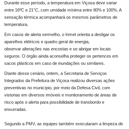
Segurança Pública
Durante esse período, a temperatura em Viçosa deve variar
entre 16ºC e 21°C, com umidade mínima entre 80% e 100%. A
Economia
sensação térmica acompanhará os mesmos parâmetros de
temperatura.
Educação
Em casos de alerta vermelho, o Inmet orienta a desligar os
aparelhos elétricos e quadro geral de energia,
Esporte
observar alterações nas encostas e se abrigar em locais
seguros. O órgão ainda aconselha proteger os pertences em
Solidariedade
sacos plásticos em caso de inundações ou similares.
Diante desse cenário, ontem, a Secretaria de Serviços
Meio Ambiente
Integrados da Prefeitura de Viçosa realizou diversas ações
preventivas no município, por meio da Defesa Civil, com
Justiça
vistorias em diversos imóveis e monitoramento de áreas de
risco após o alerta para possibilidade de transbordo e
Obituário
enxurradas.
Brasil
Segundo a PMV, as equipes também executaram a limpeza de