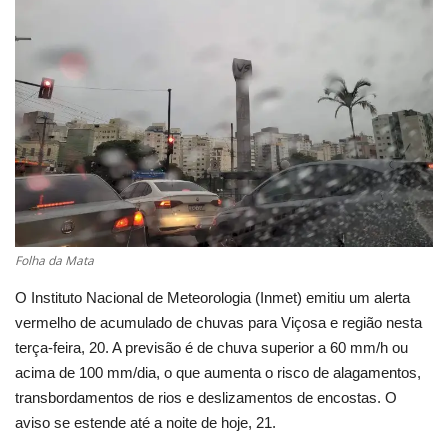
Cultura
UFV
Oportunidade
Sua Cidade
Tempo
Folha da Mata
Saúde
O Instituto Nacional de Meteorologia (Inmet) emitiu um alerta
vermelho de acumulado de chuvas para Viçosa e região nesta
terça-feira, 20. A previsão é de chuva superior a 60 mm/h ou
Política
acima de 100 mm/dia, o que aumenta o risco de alagamentos,
transbordamentos de rios e deslizamentos de encostas. O
Trânsito
aviso se estende até a noite de hoje, 21.