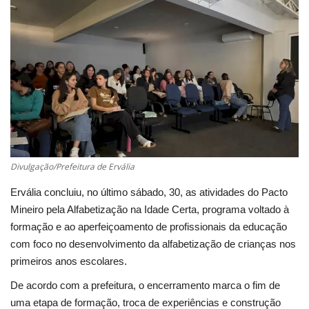
Cultura
UFV
Oportunidade
Sua Cidade
Divulgação/Prefeitura de Ervália
Tempo
Ervália concluiu, no último sábado, 30, as atividades do Pacto
Saúde
Mineiro pela Alfabetização na Idade Certa, programa voltado à
formação e ao aperfeiçoamento de profissionais da educação
Política
com foco no desenvolvimento da alfabetização de crianças nos
primeiros anos escolares.
Trânsito
De acordo com a prefeitura, o encerramento marca o fim de
uma etapa de formação, troca de experiências e construção