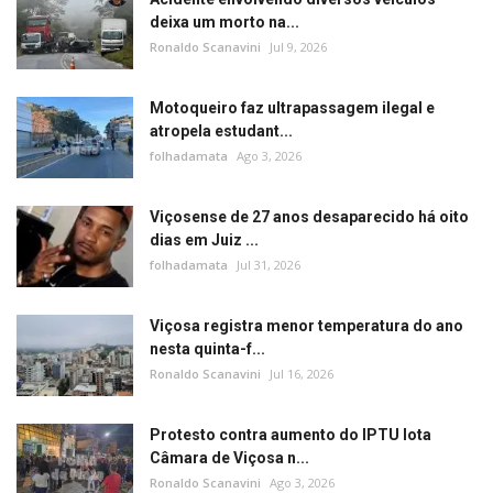
deixa um morto na...
Ronaldo Scanavini
Jul 9, 2026
Motoqueiro faz ultrapassagem ilegal e
atropela estudant...
folhadamata
Ago 3, 2026
Viçosense de 27 anos desaparecido há oito
dias em Juiz ...
folhadamata
Jul 31, 2026
Viçosa registra menor temperatura do ano
nesta quinta-f...
Ronaldo Scanavini
Jul 16, 2026
Protesto contra aumento do IPTU lota
Câmara de Viçosa n...
Ronaldo Scanavini
Ago 3, 2026