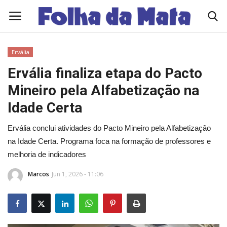
Ervália
Quem Somos
Ervália finaliza etapa do Pacto
Mineiro pela Alfabetização na
Como Anunciar
Idade Certa
Contato
Ervália conclui atividades do Pacto Mineiro pela Alfabetização
na Idade Certa. Programa foca na formação de professores e
Eleições 2026
melhoria de indicadores
Edições Diárias - NOTÍCIAS DO DIA
Marcos
Jun 1, 2026 - 11:06
Polícia/Acidente
Viçosa